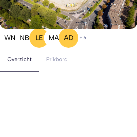
11 op de interesselijst
WN
NB
LE
MA
AD
+ 6
Overzicht
Prikbord