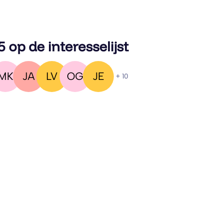
5 op de interesselijst
MK
JA
LV
OG
JE
+ 10