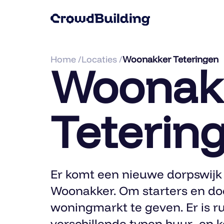
Home /
Locaties /
Woonakker Teteringen
Woonak
Teterin
Er komt een nieuwe dorpswijk 
Woonakker. Om starters en do
woningmarkt te geven. Er is r
verschillende typen huur- en