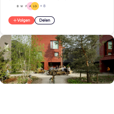
+ 8
BG
MV
F(
AS
LG
Volgen
Delen