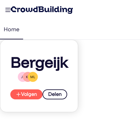
Home
Bergeijk
JL
KL
ML
Volgen
Delen