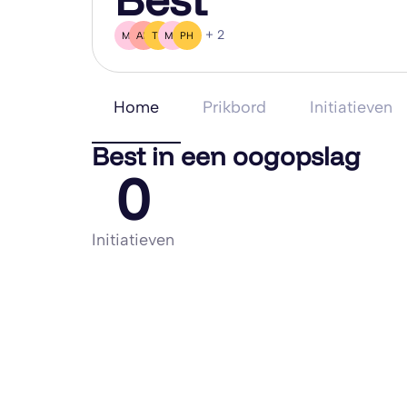
+ 2
ML
AH
TE
MG
PH
Home
Prikbord
Initiatieven
Best in een oogopslag
0
Initiatieven