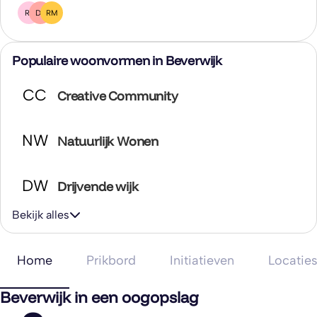
RS
DZ
RM
Populaire woonvormen in Beverwijk
CC
Creative Community
NW
Natuurlijk Wonen
DW
Drijvende wijk
Bekijk alles
Home
Prikbord
Initiatieven
Locatie
Beverwijk in een oogopslag