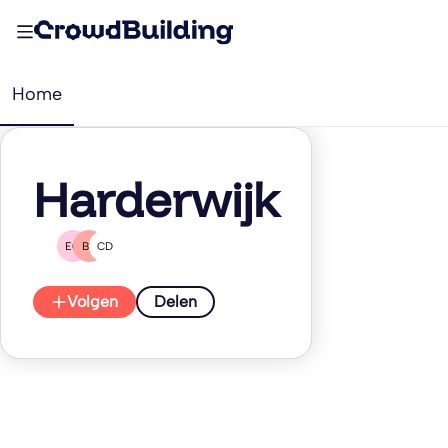
Home
Harderwijk
EO
BT
CD
Volgen
Delen