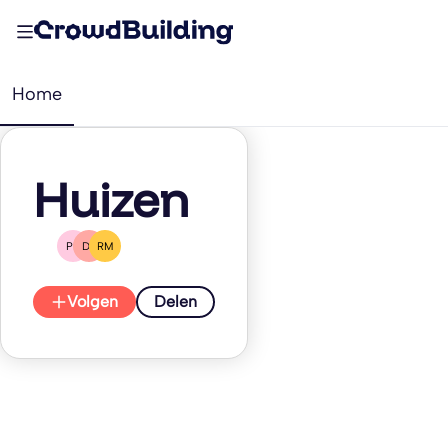
Home
Huizen
PB
DZ
RM
Volgen
Delen