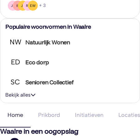
+ 3
JB
IR
JS
RF
EW
Populaire woonvormen in Waalre
NW
Natuurlijk Wonen
ED
Eco dorp
SC
Senioren Collectief
Bekijk alles
Home
Prikbord
Initiatieven
Locatie
Waalre in een oogopslag