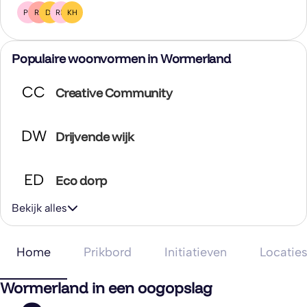
PR
RZ
DZ
RM
KH
Populaire woonvormen in Wormerland
CC
Creative Community
DW
Drijvende wijk
ED
Eco dorp
Bekijk alles
Home
Prikbord
Initiatieven
Locatie
Wormerland in een oogopslag