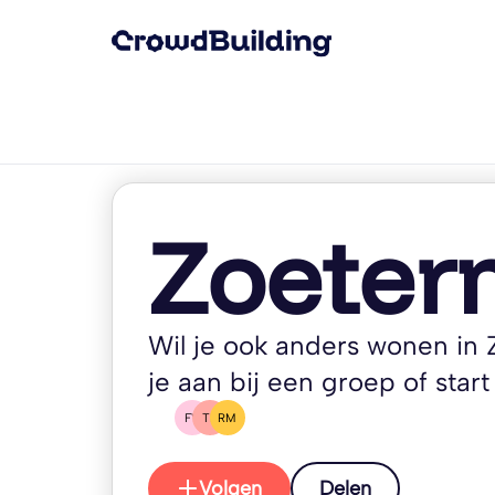
Zoeter
Wil je ook anders wonen in 
je aan bij een groep of start 
FV
TE
RM
Volgen
Delen