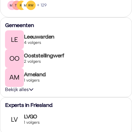
+ 129
MR
TT
RL
MJ
RW
Gemeenten
Leeuwarden
LE
4 volgers
Ooststellingwerf
OO
2 volgers
Ameland
AM
1 volgers
Bekijk alles
Experts in Friesland
LVGO
LV
1 volgers