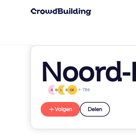
Noord-
+ 786
AR
BG
LB
B(
GK
Volgen
Delen