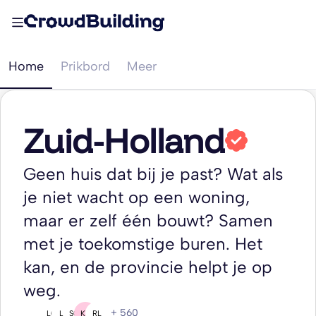
Home
Prikbord
Meer
Zuid-Holland
Geen huis dat bij je past? Wat als
je niet wacht op een woning,
maar er zelf één bouwt? Samen
met je toekomstige buren. Het
kan, en de provincie helpt je op
weg.
+ 560
LC
L(
SG
KB
RL