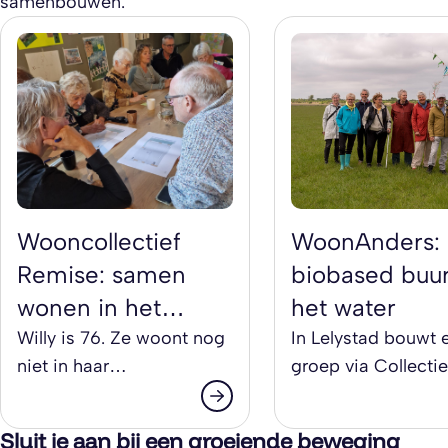
samenbouwen.
Wooncollectief
WoonAnders:
Remise: samen
biobased buur
wonen in het
het water
centrum van
Willy is 76. Ze woont nog
In Lelystad bouwt 
niet in haar
groep via Collectie
Tilburg
droomwoning, maar ze is
Particulier
er dichterbij dan ooit.
Opdrachtgeversch
Sluit je aan bij een groeiende beweging