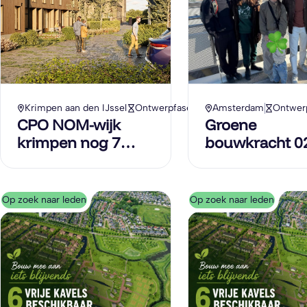
Krimpen aan den IJssel
Ontwerpfase
Amsterdam
Ontwer
CPO NOM-wijk
Groene
krimpen nog 7
bouwkracht 0
woningen te koop
Op zoek naar leden
Op zoek naar leden