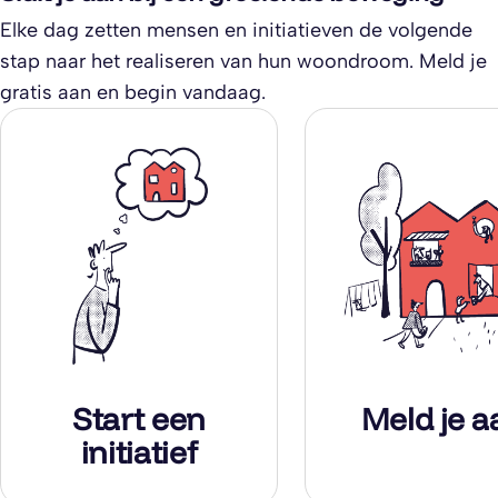
Samen met een groep
(CPO) aan wonen 
Elke dag zetten mensen en initiatieven de volgende
bouwt ze zelf
manier die past bij
stap naar het realiseren van hun woondroom. Meld je
appartementen in het
toekomst: met aan
gratis aan en begin vandaag.
centrum van Tilburg via
voor gemeenschap
Collectief Particulier
natuur en een lage
Opdrachtgeverschap
ecologische voetaf
(CPO).
Start een
Meld je a
initiatief