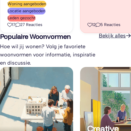
2026 een eerste
Woning aangeboden
buitengebied Land van
informatiebijeen
Locatie aangeboden
Cuijk. Kijk op mijn
te organiseren.
Leden gezocht
pagina op
17
27
Reacties
12
5
Reacties
CrowdBuilding en stuur
Populaire Woonvormen
Bekijk alles
mij een berichtje of
Hoe wil jij wonen? Volg je favoriete
reageer hieronder op
woonvormen voor informatie, inspiratie
Prikbord. ik blijf hier zelf
en discussie.
ook wonen en zoek 3
deelnemers om dit alles
te delen en eventueel
uit te breiden.
Creative