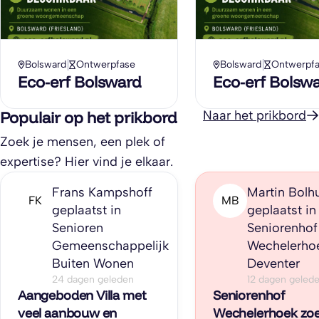
Bolsward
Ontwerpfase
Bolsward
Ontwerpf
Eco-erf Bolsward
Eco-erf Bolsw
Populair op het prikbord
Naar het prikbord
Zoek je mensen, een plek of
expertise? Hier vind je elkaar.
Frans Kampshoff
Martin Bolh
FK
MB
geplaatst in
geplaatst in
Senioren
Seniorenhof
Gemeenschappelijk
Wechelerho
Buiten Wonen
Deventer
24 dagen geleden
12 dagen geled
Aangeboden Villa met
Seniorenhof
veel aanbouw en
Wechelerhoek zo