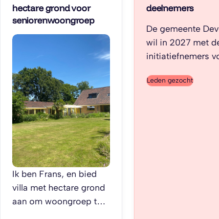
hectare grond voor
deelnemers
seniorenwoongroep
De gemeente Dev
wil in 2027 met d
initiatiefnemers v
projecten in de wi
Leden gezocht
Wechelerhoek ga
afstemmen welke
plannen er zijn. He
voor de gemeent
Deventer een crite
dat er al veel
deelnemers zijn,
Ik ben Frans, en bied
vandaar het verz
villa met hectare grond
aan te melden. He
aan om woongroep te
is om in novembe
beginnen in