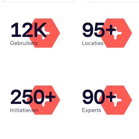
12K
95+
Gebruikers
Locaties
250+
90+
Initiatieven
Experts