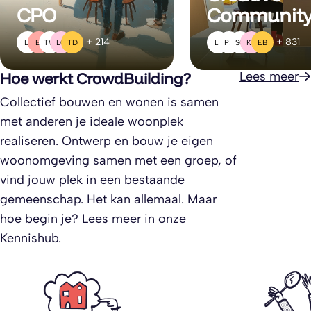
CPO
Communit
+ 214
+ 831
L(
EI
TW
LO
TD
L(
PD
SG
KB
EB
Hoe werkt CrowdBuilding?
Lees meer
Collectief bouwen en wonen is samen
met anderen je ideale woonplek
realiseren. Ontwerp en bouw je eigen
woonomgeving samen met een groep, of
vind jouw plek in een bestaande
gemeenschap. Het kan allemaal. Maar
hoe begin je? Lees meer in onze
Kennishub.