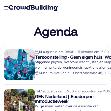
Agenda
14 augustus om 08:00 - 11 oktober om 15:00
Tentoonstelling - Geen eigen huis: Wo
​Stijgende prijzen, overvolle wachtlijsten en kra
woningmarkt: de woningcrisis raakt ons allemaal
augustus tot en met 11 oktober 2026 presente
Museum Het Schip - Oostzaanstraat 45, 10
Schip de tentoonstelling Geen eigen huis: Wone
tentoonstelling duikt in de geschiedenis van de
volkshuisvesting, belicht de oorzaken van de hu
17 augustus om 06:00 - 21 augustus om 15:0
woningcrisis en presenteert mogelijke oplossi
GEN Nederland | Ecodorpen-
nu.
introductieweek
Wil je meer weten over de essentie van