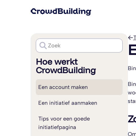
T
E
Hoe werkt
CrowdBuilding
Bin
Bin
Een account maken
woo
sta
Een initiatief aanmaken
Z
Tips voor een goede
initiatiefpagina
Om 