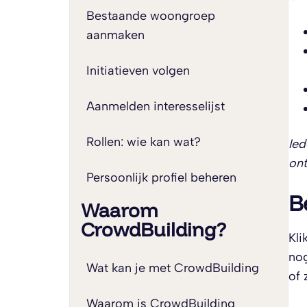
Bestaande woongroep
aanmaken
Initiatieven volgen
Aanmelden interesselijst
Rollen: wie kan wat?
Ied
on
Persoonlijk profiel beheren
B
Waarom
CrowdBuilding?
Kli
nog
Wat kan je met CrowdBuilding
of 
Waarom is CrowdBuilding