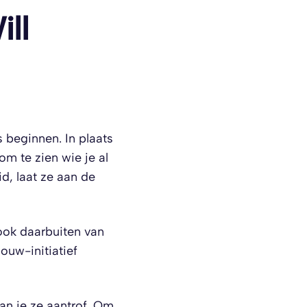
ll
 beginnen. In plaats
om te zien wie je al
d, laat ze aan de
 ook daarbuiten van
ouw-initiatief
an je ze aantrof. Om