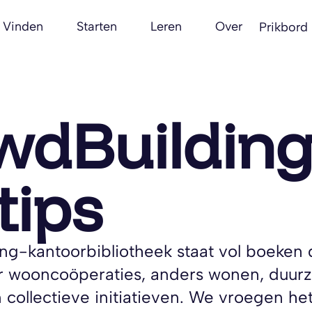
Vinden
Starten
Leren
Over
Prikbord
wdBuildin
tips
g-kantoorbibliotheek staat vol boeken d
er wooncoöperaties, anders wonen, duu
ollectieve initiatieven. We vroegen he