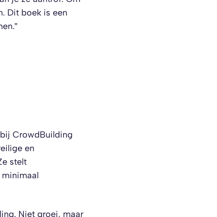
. Dit boek is een
men.”
bij CrowdBuilding
eilige en
e stelt
n minimaal
ing. Niet groei, maar