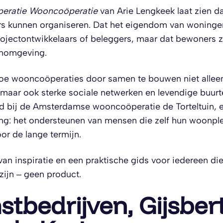
eratie Wooncoöperatie
van Arie Lengkeek laat zien d
s kunnen organiseren. Dat het eigendom van woningen 
projectontwikkelaars of beleggers, maar dat bewoners z
nomgeving.
hoe wooncoöperaties door samen te bouwen niet allee
maar ook sterke sociale netwerken en levendige buurte
id bij de Amsterdamse wooncoöperatie de Torteltuin, e
ing: het ondersteunen van mensen die zelf hun woonp
oor de lange termijn.
van inspiratie en een praktische gids voor iedereen di
zijn – geen product.
tbedrijven, Gijsber