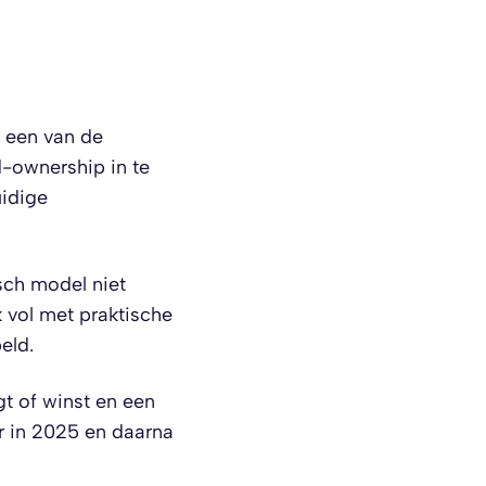
 een van de
-ownership in te
uidige
sch model niet
 vol met praktische
peld.
gt of winst en een
r in 2025 en daarna