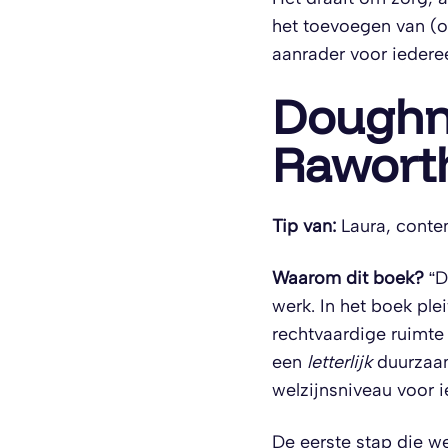
het toevoegen van (on
aanrader voor iedere
Doughn
Rawort
Tip van:
Laura, conte
Waarom dit boek?
“D
werk. In het boek pl
rechtvaardige ruimte 
een
letterlijk
duurzaam
welzijnsniveau voor 
De eerste stap die we