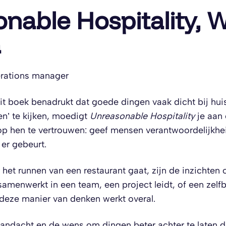
nable Hospitality, Wi
a
rations manager
it boek benadrukt dat goede dingen vaak dicht bij huis
en’ te kijken, moedigt
Unreasonable Hospitality
je aan 
op hen te vertrouwen: geef mensen verantwoordelijkhei
 er gebeurt.
het runnen van een restaurant gaat, zijn de inzichten
samenwerkt in een team, een project leidt, of een zelfb
deze manier van denken werkt overal.
aandacht en de wens om dingen beter achter te laten d