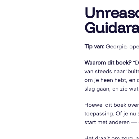
Unreaso
Guidar
Tip van:
Georgie, ope
Waarom dit boek?
“D
van steeds naar ‘buit
om je heen hebt, en 
slag gaan, en zie wat
Hoewel dit boek over 
toepassing. Of je nu 
start met anderen — 
Het draait om zorg, 