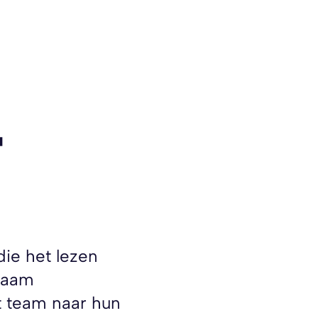
g
ie het lezen
rzaam
t team naar hun