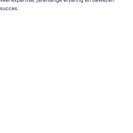
veel expertise, jarenlange ervaring én bewezen
succes.