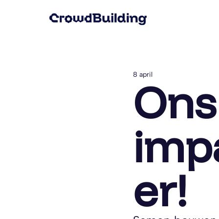
8 april
Ons
impa
er!