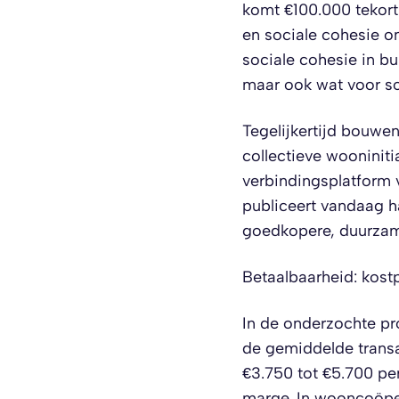
komt €100.000 tekor
en sociale cohesie 
sociale cohesie in bu
maar ook wat voor so
Tegelijkertijd bouwen
collectieve wooninit
verbindingsplatform 
publiceert vandaag h
goedkopere, duurzam
Betaalbaarheid: kostp
In de onderzochte pr
de gemiddelde trans
€3.750 tot €5.700 pe
marge. In wooncoöp