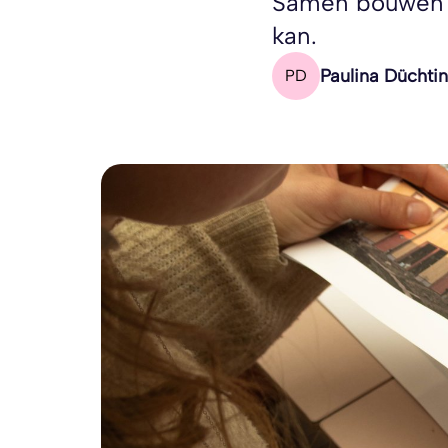
Samen bouwen b
kan.
Paulina Düchti
PD