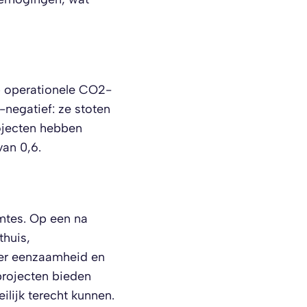
op operationele CO2-
-negatief: ze stoten
ojecten hebben
van 0,6.
mtes. Op een na
thuis,
er eenzaamheid en
projecten bieden
lijk terecht kunnen.