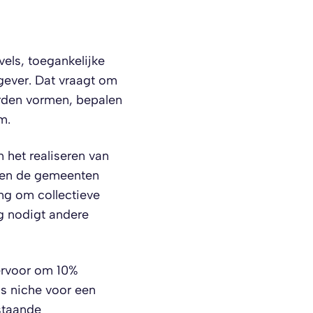
els, toegankelijke
gever. Dat vraagt om
orden vormen, bepalen
m.
 het realiseren van
d en de gemeenten
ng om collectieve
ng nodigt andere
 ervoor om 10%
ls niche voor een
staande