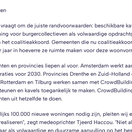
ten
 vraagt om de juiste randvoorwaarden: beschikbare kav
ing voor burgercollectieven als volwaardige opdracht
 het coalitieakkoord. Gemeenten die nu coalitieakko
 jaar in hoeverre ze ruimte maken voor deze woonvor
ten en provincies liepen al voor. Amsterdam werkt aan
raties voor 2030. Provincies Drenthe en Zuid-Hollan
, Rotterdam en Tilburg werken samen met CrowdBuildi
rsteunen en kavels toegankelijk te maken. CrowdBuildi
ten uit hetzelfde te doen.
rlijks 100.000 nieuwe woningen nodig zijn, pleiten wij
 realiseren", zegt medeoprichter Tjeerd Haccou. "Niet a
aar als volwaardige en duurzame aanvulling op het be