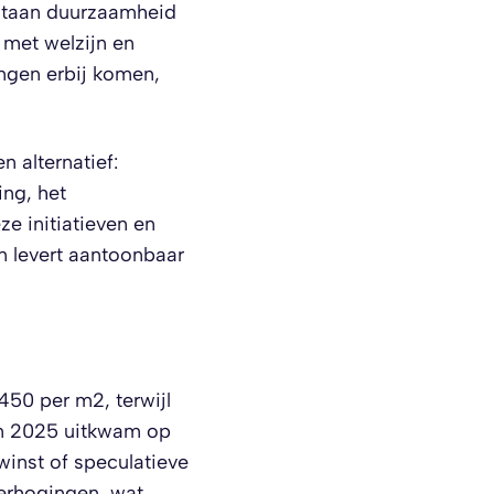
staan duurzaamheid
met welzijn en
ingen erbij komen,
n alternatief:
ing, het
e initiatieven en
n levert aantoonbaar
450 per m2, terwijl
en 2025 uitkwam op
winst of speculatieve
erhogingen, wat