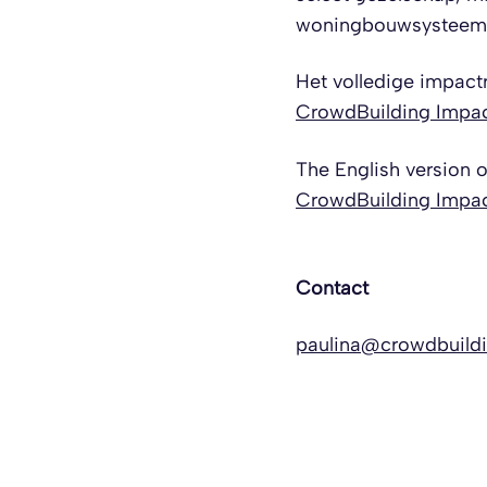
woningbouwsysteem, 
Het volledige impactr
CrowdBuilding Impa
The English version o
CrowdBuilding Impa
Contact
paulina@crowdbuild