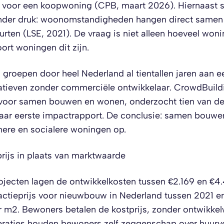
t voor een koopwoning (CPB, maart 2026). Hiernaast 
onder druk: woonomstandigheden hangen direct samen 
urten (LSE, 2021). De vraag is niet alleen hoeveel won
ort woningen dit zijn.
 groepen door heel Nederland al tientallen jaren aan ee
iatieven zonder commerciële ontwikkelaar. CrowdBuild
voor samen bouwen en wonen, onderzocht tien van dez
aar eerste impactrapport. De conclusie: samen bouwe
ere en socialere woningen op.
rijs in plaats van marktwaarde
ojecten lagen de ontwikkelkosten tussen €2.169 en €4.
actieprijs voor nieuwbouw in Nederland tussen 2021 
r m2. Bewoners betalen de kostprijs, zonder ontwikkel
eraties houden bewoners zelf zeggenschap over huurv