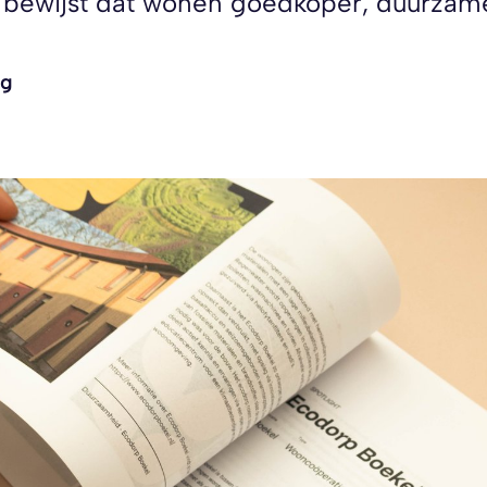
ewijst dat wonen goedkoper, duurzamer
ng