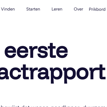
Vinden
Starten
Leren
Over
Prikbord
 eerste
ctrapport 