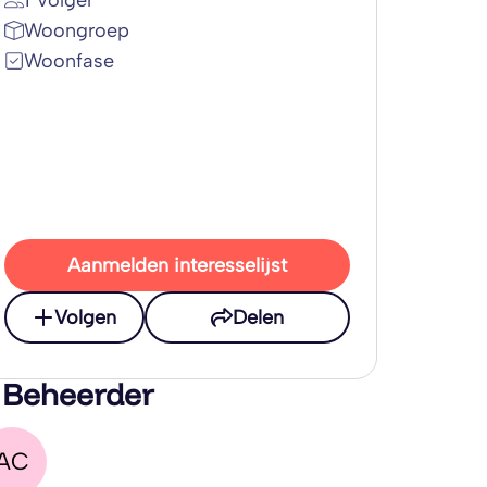
1 Volger
Woongroep
Woonfase
Aanmelden interesselijst
Volgen
Delen
 Beheerder
AC