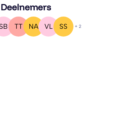
 Deelnemers
SB
TT
NA
VL
SS
+ 2