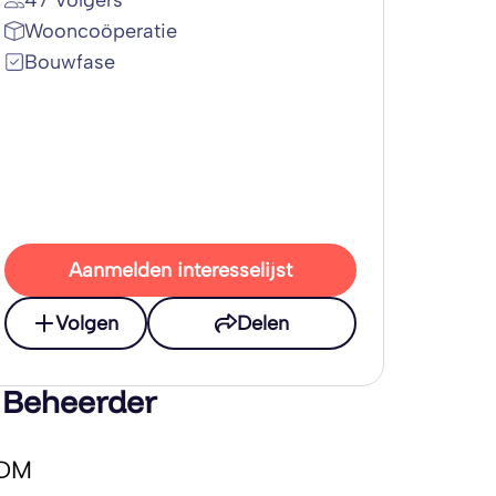
47 Volgers
Wooncoöperatie
Bouwfase
Aanmelden interesselijst
Volgen
Delen
 Beheerder
DM