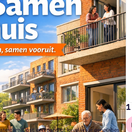
1
sterdam Oost: een pand of kavel waar generaties