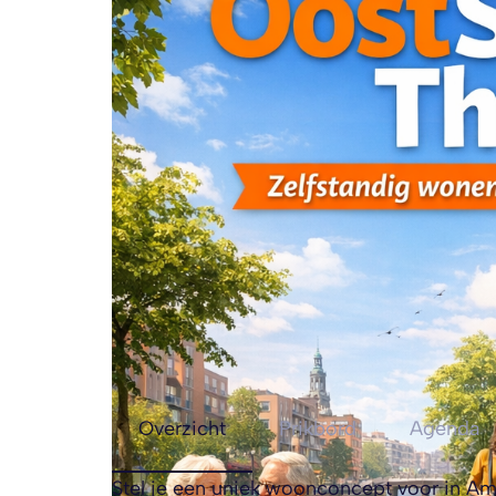
Overzicht
Prikbord
Agenda
Stel je een uniek woonconcept voor in Am