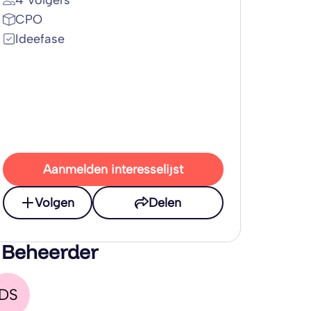
4 Volgers
CPO
Ideefase
Aanmelden interesselijst
Volgen
Delen
 Beheerder
DS