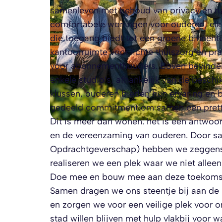
samenleven met behoud van privacy én ru
comfortabele woningen voor ouderen, elk
die toegang biedt tot een groene binnentu
kantoorruimte voor lichte thuiszorg en pr
voor abonnementhouders. Boven bevinde
enkele studio’s, afhankelijk van de besch
klussen, ouderen bieden hun ervaring en 
gedeeld commitment om samen een prettig
Dit is meer dan wonen: het is een antwo
en de vereenzaming van ouderen. Door sam
Opdrachtgeverschap) hebben we zeggens
realiseren we een plek waar we niet allee
Doe mee en bouw mee aan deze toekomstg
Samen dragen we ons steentje bij aan de
en zorgen we voor een veilige plek voor o
stad willen blijven met hulp vlakbij voor