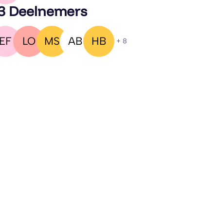
3 Deelnemers
EF
LO
MS
AB
HB
+ 8