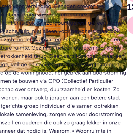
1
imte voor verbinding. Beneden creëren we
 met een eigen voordeur en een gezamenlijke hal
in. Hier is ook een zorgpunt gevestigd: een kleine
aktische hulp, niet alleen voor bewoners maar ook
n zich moderne appartementen voor gezinnen en
ikbare ruimte. Gezinnen helpen ouderen met kleine
betrokkenheid terug. Geen verplichtingen, maar een
e, veilige en sociale woonomgeving te creëren.
ord op de woningnood, het gebrek aan doorstroming
en te bouwen via CPO (Collectief Particulier
chap over ontwerp, duurzaamheid en kosten. Zo
n wonen, maar ook bijdragen aan een betere stad.
erichte groep individuen die samen optrekken.
 lokale samenleving, zorgen we voor doorstroming
nszelf en ouderen die ook zo graag lekker in onze
 wanneer dat nodig is. Waarom: • Woonruimte in