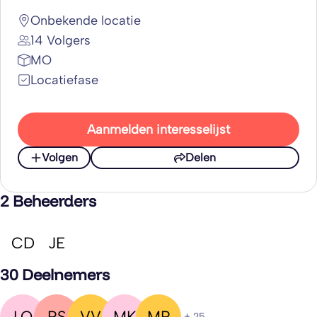
Onbekende locatie
14 Volgers
MO
Locatiefase
Aanmelden interesselijst
Volgen
Delen
2 Beheerders
CD
JE
30 Deelnemers
LO
RS
VV
MK
MP
+ 25