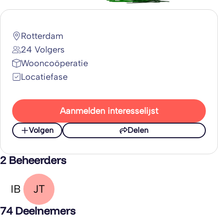
Rotterdam
24 Volgers
Wooncoöperatie
Locatiefase
Aanmelden interesselijst
Volgen
Delen
2 Beheerders
IB
JT
74 Deelnemers