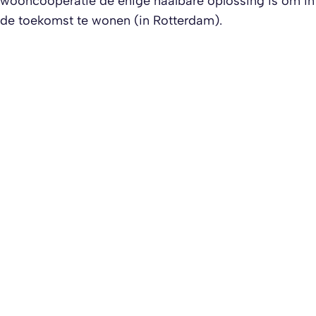
wooncoöperatie de enige haalbare oplossing is om in
de toekomst te wonen (in Rotterdam).