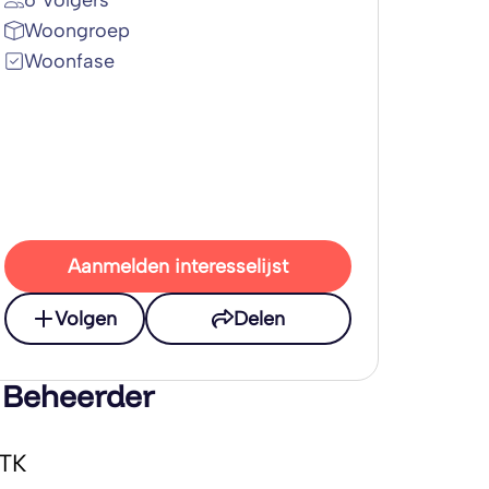
6 Volgers
Woongroep
Woonfase
Aanmelden interesselijst
Volgen
Delen
 Beheerder
TK