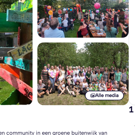
Alle media
1
en community in een groene buitenwijk van