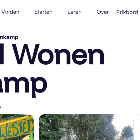
Vinden
Starten
Leren
Over
Prikbord
enkamp
l Wonen
amp
"