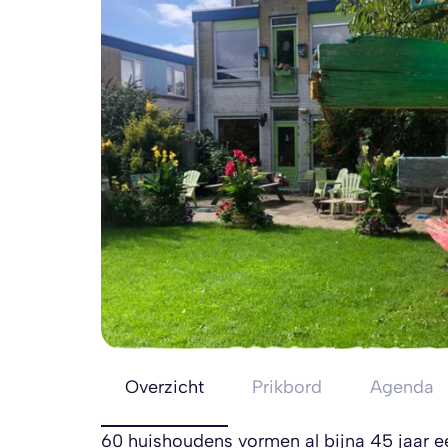
Overzicht
Prikbord
Agenda
60 huishoudens vormen al bijna 45 jaar e