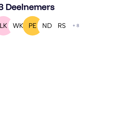
3 Deelnemers
LK
WK
PE
ND
RS
+ 8