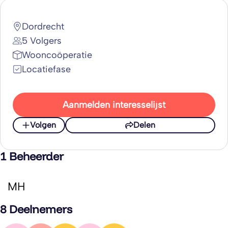
Dordrecht
5 Volgers
Wooncoöperatie
Locatiefase
Aanmelden interesselijst
Volgen
Delen
1 Beheerder
MH
8 Deelnemers