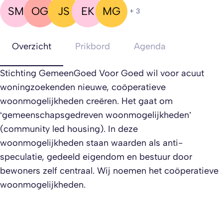
SM
OG
JS
EK
MG
+ 3
Overzicht
Prikbord
Agenda
Stichting GemeenGoed Voor Goed wil voor acuut
woningzoekenden nieuwe, coöperatieve
woonmogelijkheden creëren. Het gaat om
‘gemeenschapsgedreven woonmogelijkheden’
(community led housing). In deze
woonmogelijkheden staan waarden als anti-
speculatie, gedeeld eigendom en bestuur door
bewoners zelf centraal. Wij noemen het coöperatieve
woonmogelijkheden.