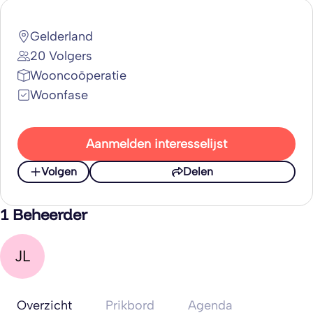
Gelderland
20 Volgers
Wooncoöperatie
Woonfase
Aanmelden interesselijst
Volgen
Delen
1 Beheerder
JL
Overzicht
Prikbord
Agenda