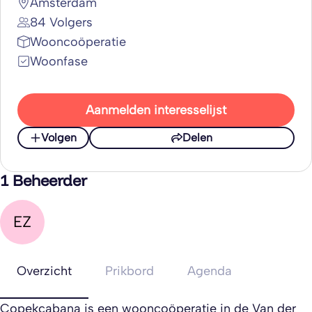
Amsterdam
84 Volgers
Wooncoöperatie
Woonfase
Aanmelden interesselijst
Volgen
Delen
1 Beheerder
EZ
Overzicht
Prikbord
Agenda
Copekcabana is een wooncoöperatie in de Van der