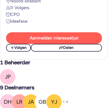
Noord-Brabant
11 Volgers
CPO
Ideefase
Aanmelden interesselijst
Volgen
Delen
1 Beheerder
JP
9 Deelnemers
DH
LR
JA
GB
YJ
+ 4