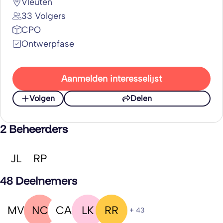
Vleuten
33 Volgers
CPO
Ontwerpfase
Aanmelden interesselijst
Volgen
Delen
2 Beheerders
JL
RP
48 Deelnemers
MV
NC
CA
LK
RR
+ 43