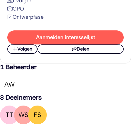
1 Volger
CPO
Ontwerpfase
Aanmelden interesselijst
Volgen
Delen
1 Beheerder
AW
3 Deelnemers
TT
WS
FS