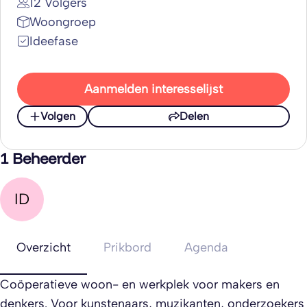
12 Volgers
Woongroep
Ideefase
Aanmelden interesselijst
Volgen
Delen
1 Beheerder
ID
Overzicht
Prikbord
Agenda
Coöperatieve woon- en werkplek voor makers en
denkers. Voor kunstenaars, muzikanten, onderzoekers