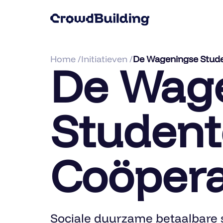
Home /
Initiatieven /
De Wageningse Stude
De Wag
Student
Coöpera
Sociale duurzame betaalbare 