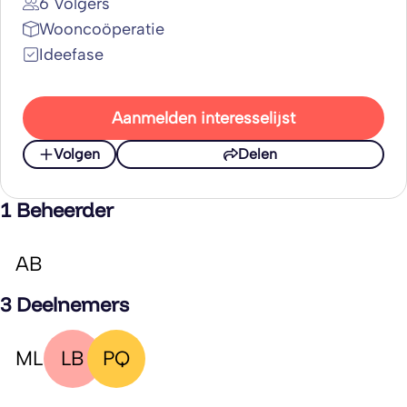
6 Volgers
Wooncoöperatie
Ideefase
Aanmelden interesselijst
Volgen
Delen
1 Beheerder
AB
3 Deelnemers
ML
LB
PQ