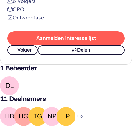
6 Volgers
CPO
Ontwerpfase
Aanmelden interesselijst
Volgen
Delen
1 Beheerder
DL
11 Deelnemers
HB
HG
TG
NP
JP
+ 6