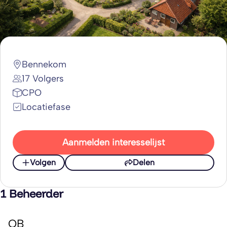
Bennekom
17 Volgers
CPO
Locatiefase
Aanmelden interesselijst
Volgen
Delen
1 Beheerder
OB