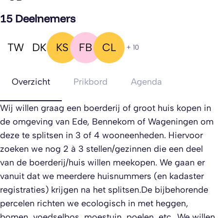
15 Deelnemers
TW
DK
KS
FB
CL
+ 10
Overzicht
Prikbord
Agenda
Wij willen graag een boerderij of groot huis kopen in
de omgeving van Ede, Bennekom of Wageningen om
deze te splitsen in 3 of 4 wooneenheden. Hiervoor
zoeken we nog 2 à 3 stellen/gezinnen die een deel
van de boerderij/huis willen meekopen. We gaan er
vanuit dat we meerdere huisnummers (en kadaster
registraties) krijgen na het splitsen.De bijbehorende
percelen richten we ecologisch in met heggen,
bomen, voedselbos, moestuin, poelen, etc.. We willen