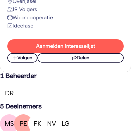
Overijssel
19 Volgers
Wooncoöperatie
Ideefase
Aanmelden interesselijst
Volgen
Delen
1 Beheerder
DR
5 Deelnemers
MS
PE
FK
NV
LG