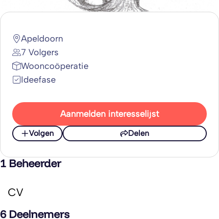
Apeldoorn
7 Volgers
Wooncoöperatie
Ideefase
Aanmelden interesselijst
Volgen
Delen
1 Beheerder
CV
6 Deelnemers