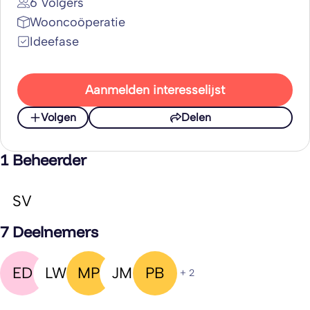
6 Volgers
Wooncoöperatie
Ideefase
Aanmelden interesselijst
Volgen
Delen
1 Beheerder
SV
7 Deelnemers
ED
LW
MP
JM
PB
+ 2