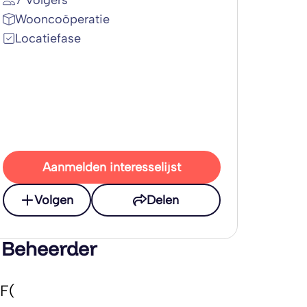
7 Volgers
Wooncoöperatie
Locatiefase
Aanmelden interesselijst
Volgen
Delen
 Beheerder
F(