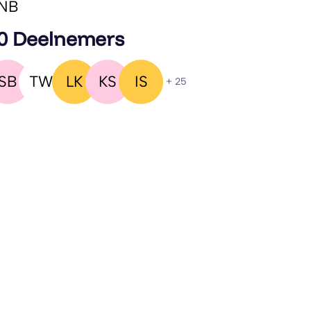
NB
0 Deelnemers
SB
TW
LK
KS
IS
+ 25