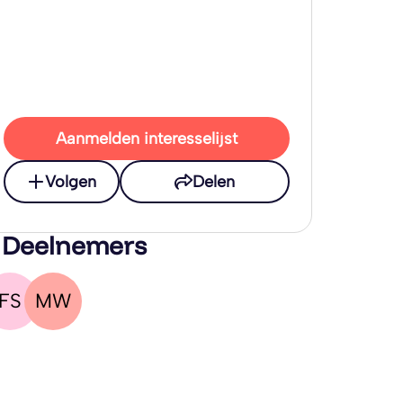
Aanmelden interesselijst
Volgen
Delen
 Deelnemers
FS
MW