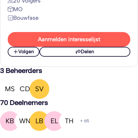
20 Volgers
MO
Bouwfase
Aanmelden interesselijst
Volgen
Delen
3 Beheerders
MS
CD
SV
70 Deelnemers
KB
WN
LB
EL
TH
+ 65