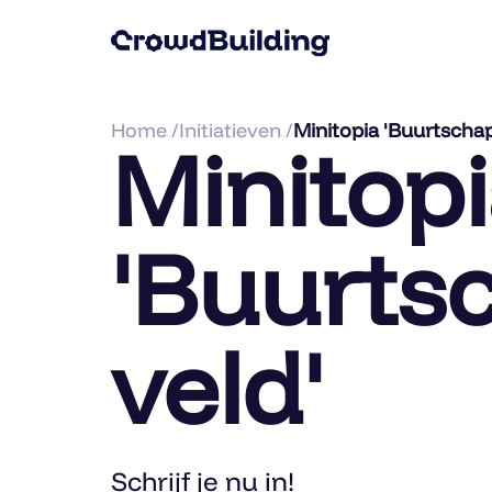
Home /
Initiatieven /
Minitopia 'Buurtschap
Minitop
'Buurts
veld'
Schrijf je nu in!