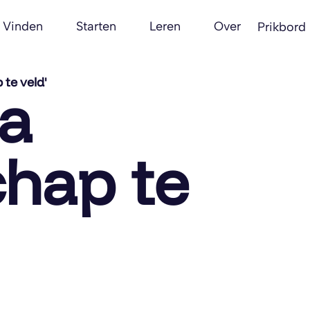
Vinden
Starten
Leren
Over
Prikbord
 te veld'
ia
chap te