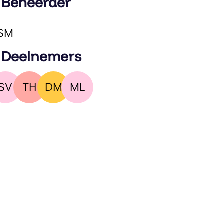
 Beheerder
SM
 Deelnemers
SV
TH
DM
ML