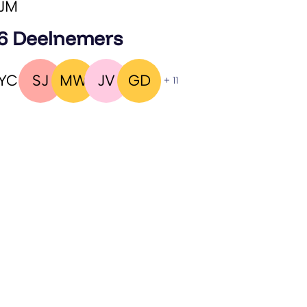
JM
6 Deelnemers
YC
SJ
MW
JV
GD
+ 11