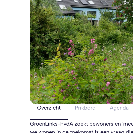
Overzicht
Prikbord
Agenda
GroenLinks-PvdA zoekt bewoners en 'meed
we wonen in de toekomst is een vraag die