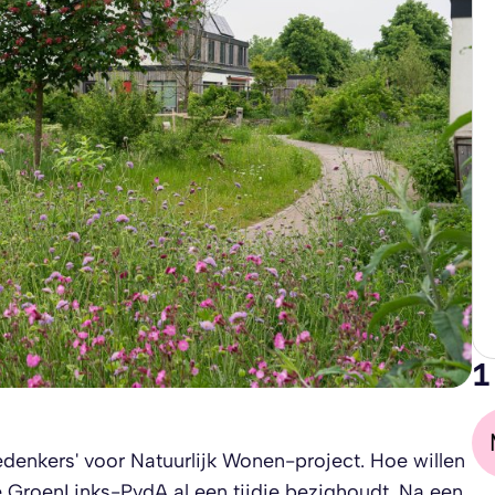
1
enkers' voor Natuurlijk Wonen-project. Hoe willen
 GroenLinks-PvdA al een tijdje bezighoudt. Na een