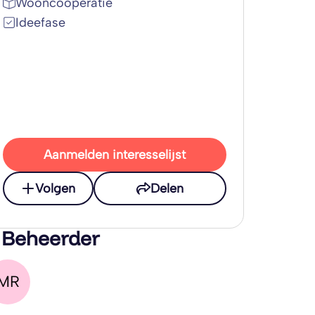
Wooncoöperatie
Ideefase
Aanmelden interesselijst
Volgen
Delen
 Beheerder
MR