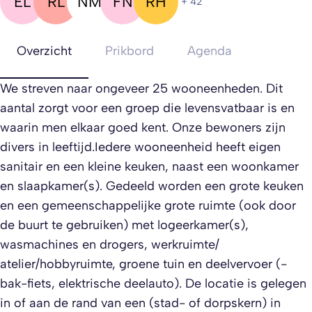
EL
RL
NM
FN
RH
+ 42
Overzicht
Prikbord
Agenda
We streven naar ongeveer 25 wooneenheden. Dit
aantal zorgt voor een groep die levensvatbaar is en
waarin men elkaar goed kent. Onze bewoners zijn
divers in leeftijd.Iedere wooneenheid heeft eigen
sanitair en een kleine keuken, naast een woonkamer
en slaapkamer(s). Gedeeld worden een grote keuken
en een gemeenschappelijke grote ruimte (ook door
de buurt te gebruiken) met logeerkamer(s),
wasmachines en drogers, werkruimte/
atelier/hobbyruimte, groene tuin en deelvervoer (-
bak-fiets, elektrische deelauto). De locatie is gelegen
in of aan de rand van een (stad- of dorpskern) in