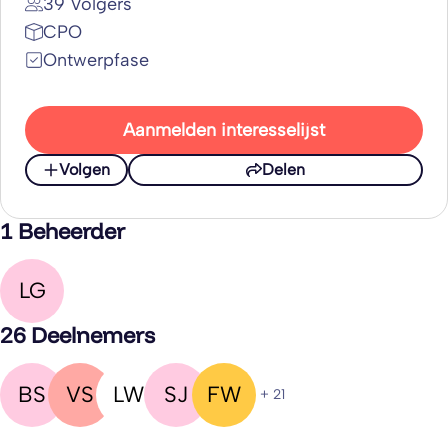
39 Volgers
CPO
Ontwerpfase
Aanmelden interesselijst
Volgen
Delen
1 Beheerder
LG
26 Deelnemers
BS
VS
LW
SJ
FW
+ 21