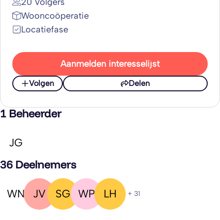
20 Volgers
Wooncoöperatie
Locatiefase
Aanmelden interesselijst
Volgen
Delen
1 Beheerder
JG
36 Deelnemers
WN
JV
SG
WP
LH
+ 31